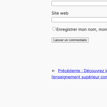
Site web
Enregistrer mon nom, mon 
←
Précédente :
Découvrez l
l’enseignement supérieur co