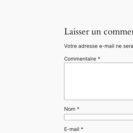
Laisser un commen
Votre adresse e-mail ne sera
Commentaire
*
Nom
*
E-mail
*