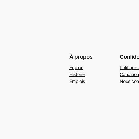
À propos
Confide
Équipe
Politique 
Histoire
Condition
Emplois
Nous con