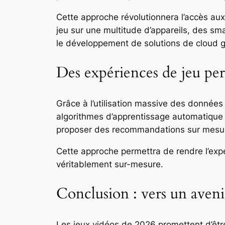
Cette approche révolutionnera l’accès aux 
jeu sur une multitude d’appareils, des s
le développement de solutions de cloud 
Des expériences de jeu per
Grâce à l’utilisation massive des données
algorithmes d’apprentissage automatique 
proposer des recommandations sur mesure
Cette approche permettra de rendre l’exp
véritablement sur-mesure.
Conclusion : vers un aveni
Les jeux vidéos de 2026 promettent d’être