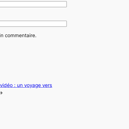
ain commentaire.
 vidéo : un voyage vers
→