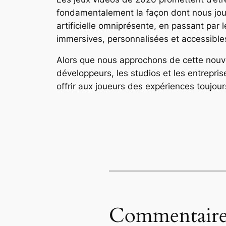
fondamentalement la façon dont nous jouons
artificielle omniprésente, en passant par 
immersives, personnalisées et accessible
Alors que nous approchons de cette nouvell
développeurs, les studios et les entrepri
offrir aux joueurs des expériences toujou
Commentaire